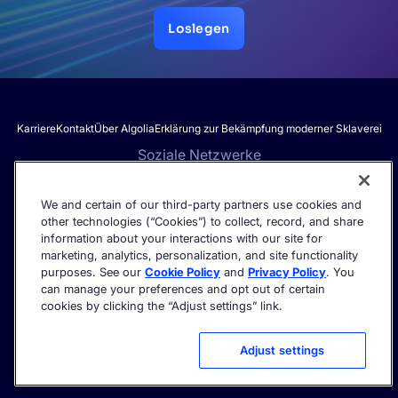
Loslegen
Karriere
Kontakt
Über Algolia
Erklärung zur Bekämpfung moderner Sklaverei
Soziale Netzwerke
We and certain of our third-party partners use cookies and
other technologies (“Cookies”) to collect, record, and share
Erhalten Sie die neuesten Informationen zur KI-Suche – direkt in
information about your interactions with our site for
Ihren Posteingang.
marketing, analytics, personalization, and site functionality
purposes. See our
Cookie Policy
and
Privacy Policy
. You
can manage your preferences and opt out of certain
cookies by clicking the “Adjust settings” link.
©2026 Algolia – Alle Rechte vorbehalten.
Vertrauenszentrum
Datenschutzerklärung
Cookie settings
Adjust settings
Nutzungsbedingungen
Nutzungsbedingungen