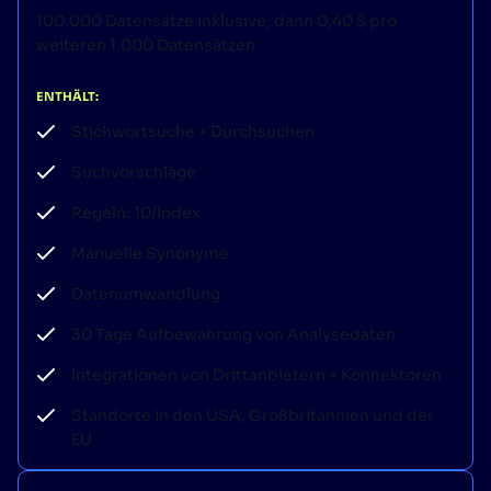
100.000 Datensätze inklusive, dann 0,40 $ pro
weiteren 1.000 Datensätzen
ENTHÄLT:
Stichwortsuche + Durchsuchen
Suchvorschläge
Regeln: 10/Index
Manuelle Synonyme
Datenumwandlung
30 Tage Aufbewahrung von Analysedaten
Integrationen von Drittanbietern + Konnektoren
Standorte in den USA, Großbritannien und der
EU