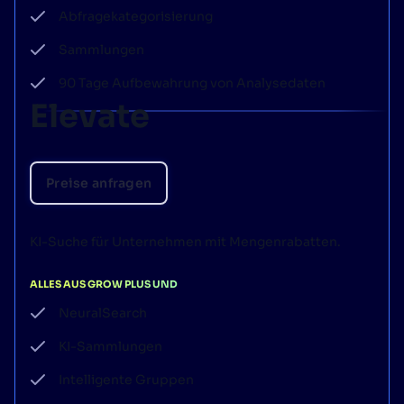
Abfragekategorisierung
Sammlungen
90 Tage Aufbewahrung von Analysedaten
Elevate
Preise anfragen
KI-Suche für Unternehmen mit Mengenrabatten.
ALLES AUS GROW PLUS UND
NeuralSearch
KI-Sammlungen
Intelligente Gruppen