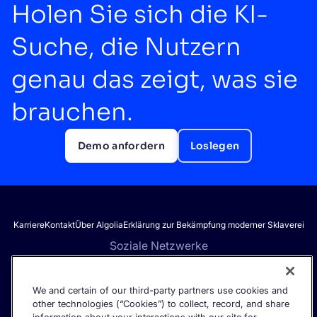
Holen Sie sich die KI-
Suche, die Nutzern
genau das zeigt, was sie
brauchen.
Demo anfordern
Loslegen
Karriere
Kontakt
Über Algolia
Erklärung zur Bekämpfung moderner Sklaverei
Soziale Netzwerke
We and certain of our third-party partners use cookies and
other technologies (“Cookies”) to collect, record, and share
Erhalten Sie die neuesten Informationen zur KI-Suche – direkt in