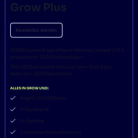
Grow Plus
Kostenlos starten
10.000 Suchanfragen/Monat inklusive, danach 1,75 $
pro weiteren 1.000 Suchanfragen
100.000 Datensätze inklusive, dann 0,40 $ pro
weiteren 1.000 Datensätzen
ALLES IN GROW UND:
Regeln: 10.000/Index
AI Synonyme
KI-Ranking
Erweiterte Personalisierung