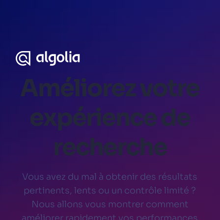
Améliorez votre
expérience de
recherche
Vous avez du mal à obtenir des résultats
pertinents, lents ou un contrôle limité ?
Nous allons vous montrer comment
améliorer rapidement vos performances