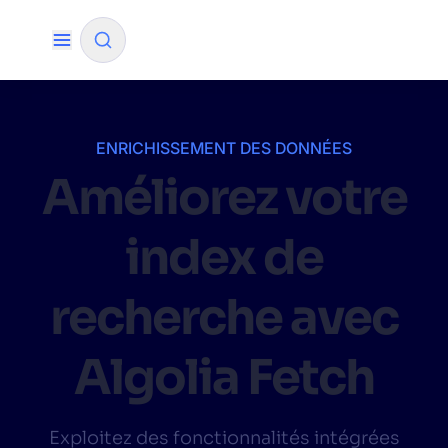
✨
AI mode
ENRICHISSEMENT DES DONNÉES
Améliorez votre
FILTER BY SOURCE
index de
How will Algolia improve our search
✨
experience and conversions?
recherche avec
How do I integrate Algolia search into my app?
✨
Algolia Fetch
Can Algolia help shoppers find products faster
✨
and increase sales?
Will Algolia scale with our traffic and data size?
✨
Exploitez des fonctionnalités intégrées