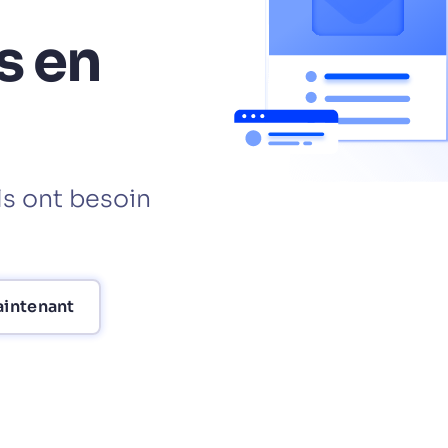
s en
ITS ET RESSOURCES
ls ont besoin
intenant