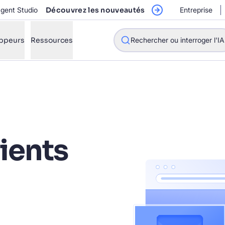
Agent Studio
Découvrez les nouveautés
Entreprise
ppeurs
Ressources
Rechercher ou interroger l'IA
mment Algolia va-t-il améliorer notre expérience de recherche 
ients
mment intégrer la recherche Algolia à mon application ?
golia peut-elle aider les acheteurs à trouver des produits plus 
golia pourra-t-il évoluer en fonction de notre trafic et du volum
STIONS