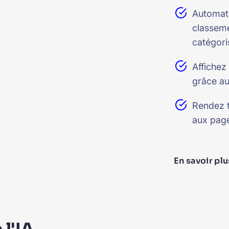
Automati
classeme
catégori
Affichez
grâce a
Rendez t
aux page
En savoir plu
l'IA