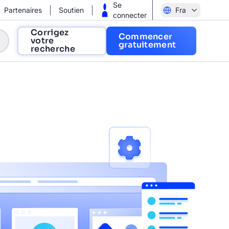
Se
Partenaires
Soutien
Fra
connecter
Corrigez
Commencer
votre
gratuitement
recherche
et nos conversions ?
rapidement et à augmenter les ventes
e de nos données ?