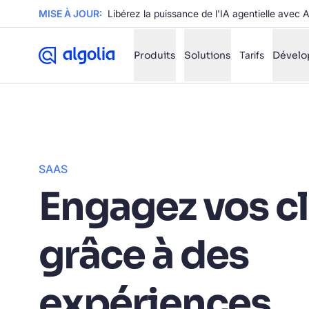
MISE À JOUR:
Libérez la puissance de l'IA agentielle avec 
Produits
Solutions
Tarifs
Dévelo
✨
Mode IA
FILTRER PAR SOURCE
Co
✨
SAAS
Engagez vos cl
Co
✨
Al
✨
?
grâce à des
Al
✨
expériences
SUGGE