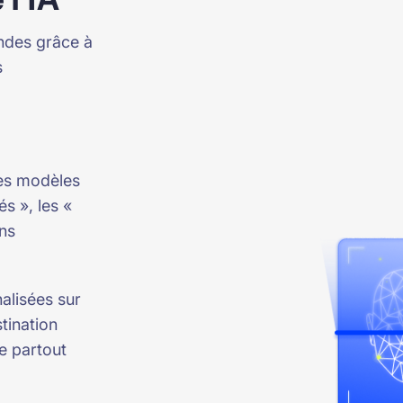
des grâce à
s
des modèles
és », les «
ons
lisées sur
tination
e partout