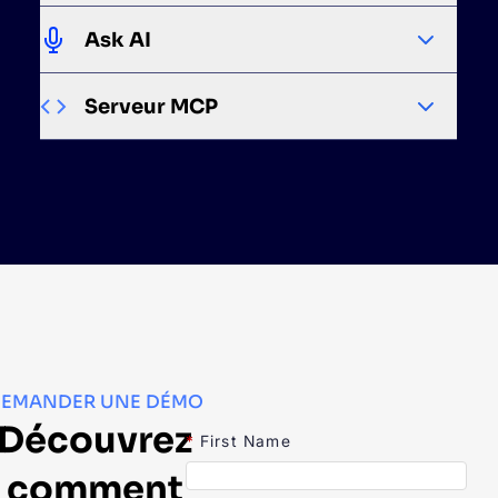
Ask AI
Serveur MCP
EMANDER UNE DÉMO
Découvrez
*
First Name
comment