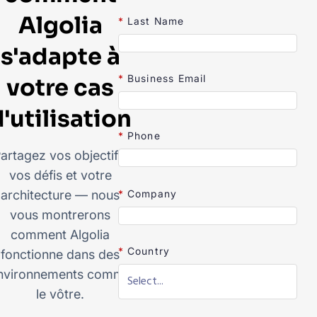
Algolia
*
Last Name
s'adapte à
*
Business Email
votre cas
'utilisation
*
Phone
artagez vos objectifs,
vos défis et votre
*
Company
architecture — nous
vous montrerons
comment Algolia
*
Country
fonctionne dans des
nvironnements comme
le vôtre.