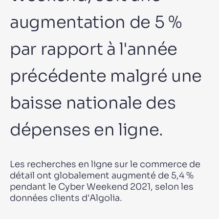
Algolia pourra-t-il évoluer en fonction de notre
✨
trafic et du volume de nos données ?
augmentation de 5 %
par rapport à l'année
SUGGESTIONS
précédente malgré une
PRODUITS ET RESSOURCES
baisse nationale des
dépenses en ligne.
Les recherches en ligne sur le commerce de
détail ont globalement augmenté de 5,4 %
pendant le Cyber ​​Weekend 2021, selon les
données clients d'Algolia.