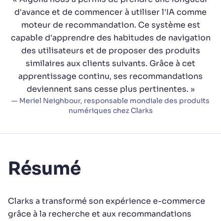
Algolia pourra-t-il évoluer en fonction de notre
✨
d'avance et de commencer à utiliser l'IA comme
trafic et du volume de nos données ?
moteur de recommandation. Ce système est
capable d'apprendre des habitudes de navigation
SUGGESTIONS
des utilisateurs et de proposer des produits
similaires aux clients suivants. Grâce à cet
apprentissage continu, ses recommandations
PRODUITS ET RESSOURCES
deviennent sans cesse plus pertinentes. »
— Meriel Neighbour, responsable mondiale des produits
numériques chez Clarks
Résumé
Clarks a transformé son expérience e-commerce
grâce à la recherche et aux recommandations