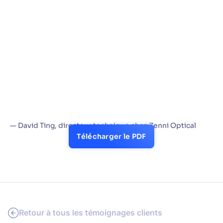
de recherche à un seul, et il était essentiel
qu'il soit performant. Nous voulions que les
pages de résultats s'affichent très
rapidement. C'est l'un des points forts
d'Algolia : la disponibilité et les performances
de son infrastructure sont exceptionnelles.
De plus, comme il s'agit d'une solution SaaS
pure, nous n'avons rien à déployer, ce qui
simplifie considérablement la gestion. »
— David Ting, directeur technique chez Zenni Optical
Télécharger le PDF
Retour à tous les témoignages clients