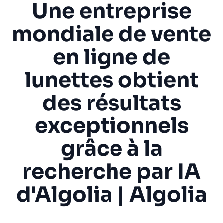
Une entreprise
Algolia pourra-t-il évoluer en fonction de notre
✨
trafic et du volume de nos données ?
mondiale de vente
en ligne de
SUGGESTIONS
lunettes obtient
PRODUITS ET RESSOURCES
des résultats
exceptionnels
grâce à la
recherche par IA
d'Algolia | Algolia
« Nous souhaitions passer de deux moteurs