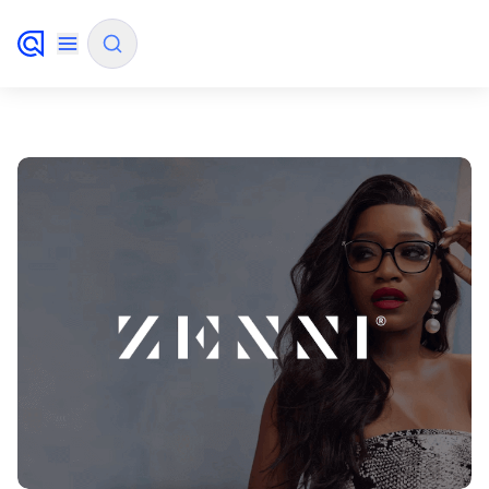
✨
Mode IA
FILTRER PAR SOURCE
Comment Algolia va-t-il améliorer notre
✨
expérience de recherche et nos conversions ?
Comment intégrer la recherche Algolia à mon
✨
application ?
Algolia peut-elle aider les acheteurs à trouver
✨
des produits plus rapidement et à augmenter
les ventes ?