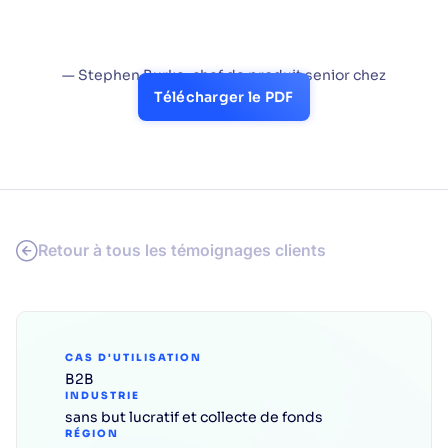
l'organisation des données des fournisseurs
— ce qui constituait en soi un projet colossal.
»
— Stephen Burke, chef de produit senior chez
DonorsChoose
Télécharger le PDF
Retour à tous les témoignages clients
CAS D'UTILISATION
B2B
INDUSTRIE
sans but lucratif et collecte de fonds
RÉGION