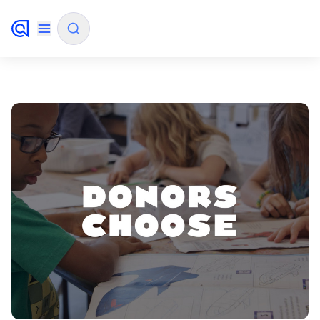
✨
Mode IA
FILTRER PAR SOURCE
Comment Algolia va-t-il améliorer notre
✨
expérience de recherche et nos conversions ?
Comment intégrer la recherche Algolia à mon
✨
application ?
Algolia peut-elle aider les acheteurs à trouver
✨
des produits plus rapidement et à augmenter
les ventes ?