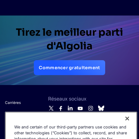
Tirez le meilleur parti
d'Algolia
Commencer gratuitement
Réseaux sociaux
Carrières
Nous contacter
À propos d'Algolia
We and certain of our third-party partners use cookies and
other technologies (“Cookies”) to collect, record, and share
Soyez informé des actualités IA par e-mail.
Déclaration contre
information about your interactions with our site for