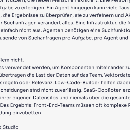
on Nutzern, die neben Menschen existiert. Eine Person g
fgabe zu erledigen. Ein Agent hingegen kann viele Tau
, die Ergebnisse zu überprüfen, sie zu verfeinern und A
Suchanfragen verändert alles. Eine Infrastruktur, die 
 einfach nicht aus. Agenten benötigen eine Suchfunktion,
ausende von Suchanfragen pro Aufgabe, pro Agent und 
lem nicht.
 verwendet werden, um Komponenten miteinander zu ve
 übertragen die Last der Daten auf das Team. Vektorda
tsregeln oder Relevanz. Low-Code-Builder helfen dabei,
scheidungen sind nicht zuverlässig. SaaS-Copiloten e
ihrer eigenen Datensilos und niemals über die gesamt
Das Ergebnis: Front-End-Teams müssen oft komplexe 
dung einzubetten.
t Studio