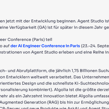
nen jetzt mit der Entwicklung beginnen. Agent Studio is
meine Verfügbarkeit (GA) ist für später in diesem Jahr g
eer Conference (Paris) teil
io auf
der AI Engineer Conference in Paris
(23.–24. Septe
trationen von Agent Studio erleben und eine Reihe i
uch- und Abrufplattform, die jährlich 1,75 Billionen Suc
n Entwicklern weltweit verarbeitet. Das Unternehmen i
orientiertes Design und die schnellste KI-Suchtechnolo
sonalisierung kombiniert). Algolia ist die größte derz
ehr als ein Jahrzehnt Innovation bietet Algolia umfas
-Augmented Generation (RAG) bis hin zur Ermöglichun
-Server und neue Produkte wie AskAI und Agent Stud