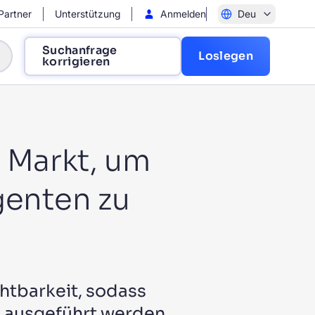
Partner
Unterstützung
Anmelden
Deu
Suchanfrage
Loslegen
korrigieren
n Markt, um
 verbessern?
genten zu
d den Umsatz zu steigern?
wachsen?
htbarkeit, sodass
n ausgeführt werden.