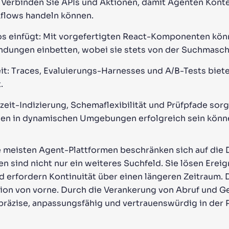
 Verbinden Sie APIs und Aktionen, damit Agenten Kont
kflows handeln können.
tlos einfügt: Mit vorgefertigten React-Komponenten kö
ndungen einbetten, wobei sie stets von der Suchmaschi
it: Traces, Evaluierungs-Harnesses und A/B-Tests biete
.
zeit-Indizierung, Schemaflexibilität und Prüfpfade sorg
gen in dynamischen Umgebungen erfolgreich sein könn
e meisten Agent-Plattformen beschränken sich auf die
 sind nicht nur ein weiteres Suchfeld. Sie lösen Erei
d erfordern Kontinuität über einen längeren Zeitraum. 
tion von vorne. Durch die Verankerung von Abruf und Ge
räzise, anpassungsfähig und vertrauenswürdig in der 