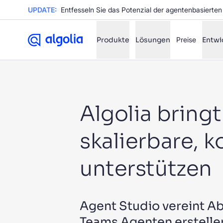
UPDATE:
Produkte
Lösungen
Preise
Entwi
✨
KI-Modus
Algolia bring
NACH QUELLE FILTERN
Wi
✨
skalierbare, 
Wi
✨
Ka
✨
unterstützen
Wi
✨
Agent Studio vereint A
VORS
Teams Agenten erstellen