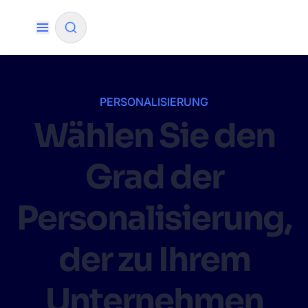
✨
KI-Modus
PERSONALISIERUNG
Wählen Sie den
NACH QUELLE FILTERN
Grad der
Wie wird Algolia unser Sucherlebnis und unsere
✨
Konversionsraten verbessern?
Personalisierung,
Wie integriere ich die Algolia-Suche in meine App?
✨
der zu Ihrem
Kann Algolia den Käufern helfen, Produkte schneller
✨
zu finden und den Umsatz zu steigern?
Unternehmen
Wird Algolia mit unserem Traffic und unserem
✨
Datenvolumen mitwachsen?