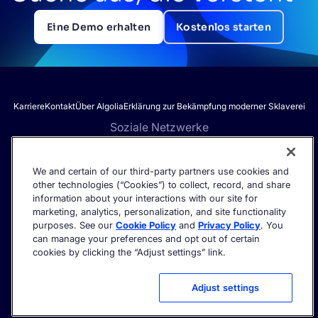
Eine Demo erhalten
Kostenlos starten
Karriere
Kontakt
Über Algolia
Erklärung zur Bekämpfung moderner Sklaverei
Soziale Netzwerke
We and certain of our third-party partners use cookies and
other technologies (“Cookies”) to collect, record, and share
Erhalten Sie die neuesten Informationen zur KI-Suche – direkt in
information about your interactions with our site for
Ihren Posteingang.
marketing, analytics, personalization, and site functionality
purposes. See our
Cookie Policy
and
Privacy Policy
. You
can manage your preferences and opt out of certain
cookies by clicking the “Adjust settings” link.
©2026 Algolia – Alle Rechte vorbehalten.
Vertrauenszentrum
Datenschutzerklärung
Cookie settings
Adjust settings
Nutzungsbedingungen
Nutzungsbedingungen