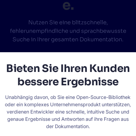
e.
Wird Algolia mit unserem Traffic und unserem
✨
Datenvolumen mitwachsen?
Nutzen Sie eine blitzschnelle,
VORSCHLÄGE
fehlerunempfindliche und sprachbewusste
Suche in Ihrer gesamten Dokumentation.
PRODUKTE & RESSOURCEN
Eine Demo erhalten
Bieten Sie Ihren Kunden
bessere Ergebnisse
Kostenlos mit dem Bau beginnen
Unabhängig davon, ob Sie eine Open-Source-Bibliothek
oder ein komplexes Unternehmensprodukt unterstützen,
verdienen Entwickler eine schnelle, intuitive Suche und
genaue Ergebnisse und Antworten auf ihre Fragen aus
der Dokumentation.