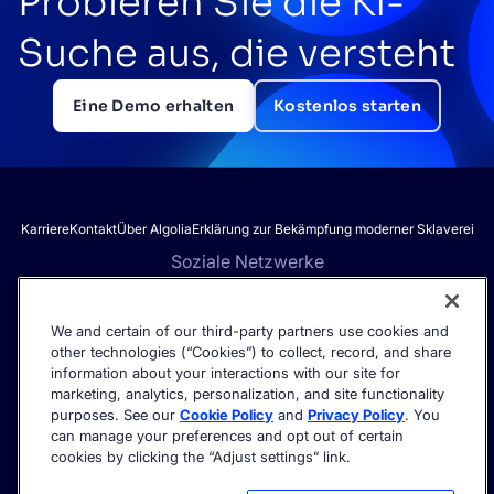
Probieren Sie die KI-
Suche aus, die versteht
Eine Demo erhalten
Kostenlos starten
Karriere
Kontakt
Über Algolia
Erklärung zur Bekämpfung moderner Sklaverei
Soziale Netzwerke
We and certain of our third-party partners use cookies and
other technologies (“Cookies”) to collect, record, and share
Erhalten Sie die neuesten Informationen zur KI-Suche – direkt in
information about your interactions with our site for
Ihren Posteingang.
marketing, analytics, personalization, and site functionality
purposes. See our
Cookie Policy
and
Privacy Policy
. You
can manage your preferences and opt out of certain
cookies by clicking the “Adjust settings” link.
©2026 Algolia – Alle Rechte vorbehalten.