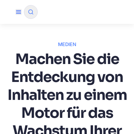
✨
KI-Modus
MEDIEN
Machen Sie die
NACH QUELLE FILTERN
Entdeckung von
Wie wird Algolia unser Sucherlebnis und
✨
unsere Konversionsraten verbessern?
Inhalten zu einem
Wie integriere ich die Algolia-Suche in meine
✨
App?
Motor für das
Kann Algolia den Käufern helfen, Produkte
✨
schneller zu finden und den Umsatz zu
Wachstum Ihrer
steigern?