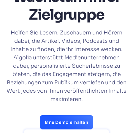
Wird Algolia mit unserem Traffic und unserem
✨
Zielgruppe
Datenvolumen mitwachsen?
VORSCHLÄGE
Helfen Sie Lesern, Zuschauern und Hörern
dabei, die Artikel, Videos, Podcasts und
PRODUKTE & RESSOURCEN
Inhalte zu finden, die ihr Interesse wecken.
Algolia unterstützt Medienunternehmen
dabei, personalisierte Sucherlebnisse zu
bieten, die das Engagement steigern, die
Beziehungen zum Publikum vertiefen und den
Wert jedes von Ihnen veröffentlichten Inhalts
maximieren.
Eine Demo erhalten