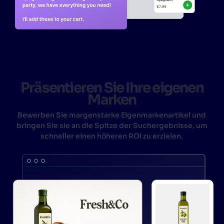
Präsentieren Sie Ihre eigenen
Marken
Bewerben Sie margenstarke Eigenmarkenartikel und
bringen Sie sie an die Spitze der Suchergebnisse, um
schneller einen höheren ROI zu erzielen.