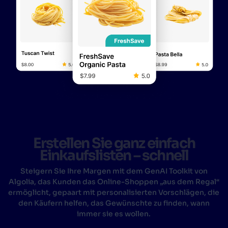
Erstellen Sie ganz einfach
Einkaufslisten – schnell
Steigern Sie Ihre Margen mit dem GenAI Toolkit von
Algolia, das Kunden das Online-Shoppen „aus dem Regal“
ermöglicht, gepaart mit personalisierten Vorschlägen, die
den Käufern helfen, das Gewünschte zu finden, wann
immer sie es wollen.