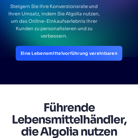
Wird Algolia mit unserem Traffic und unserem
✨
Steigern Sie Ihre Konversionsrate und
Datenvolumen mitwachsen?
Ihren Umsatz, indem Sie Algolia nutzen,
um das Online-Einkaufserlebnis Ihrer
Kunden zu personalisieren und zu
VORSCHLÄGE
verbessern.
PRODUKTE & RESSOURCEN
Eine Lebensmittelvorführung vereinbaren
Führende
Lebensmittelhändler,
die Algolia nutzen