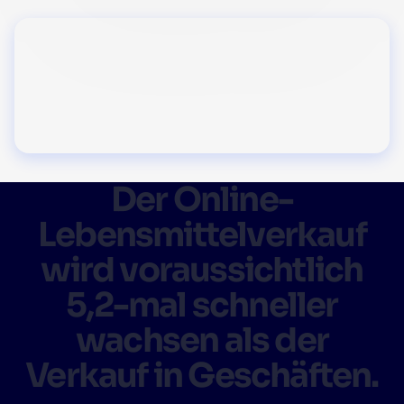
Der Online-
Lebensmittelverkauf
wird voraussichtlich
5,2-mal schneller
wachsen als der
Verkauf in Geschäften.