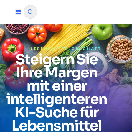
✨
KI-Modus
LEBENSMITTELGESCHÄFT
Steigern Sie
NACH QUELLE FILTERN
Ihre Margen
Wie wird Algolia unser Sucherlebnis und
✨
mit einer
unsere Konversionsraten verbessern?
intelligenteren
Wie integriere ich die Algolia-Suche in meine
✨
App?
KI-Suche für
Kann Algolia den Käufern helfen, Produkte
✨
schneller zu finden und den Umsatz zu
Lebensmittel
steigern?