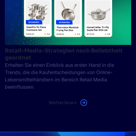
Retail-Media-Strategien nach Beliebtheit
geordnet
Erhalten Sie einen Einblick aus erster Hand in die
Trends, die die Kaufentscheidungen von Online-
Lebensmittelhändlern im Bereich Retail Media
beeinflussen.
Weiterlesen