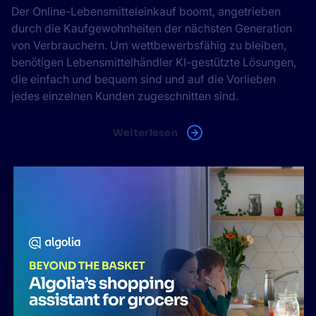
Der Online-Lebensmitteleinkauf boomt, angetrieben
durch die Kaufgewohnheiten der nächsten Generation
von Verbrauchern. Um wettbewerbsfähig zu bleiben,
benötigen Lebensmittelhändler KI-gestützte Lösungen,
die einfach und bequem sind und auf die Vorlieben
jedes einzelnen Kunden zugeschnitten sind.
Weiterlesen