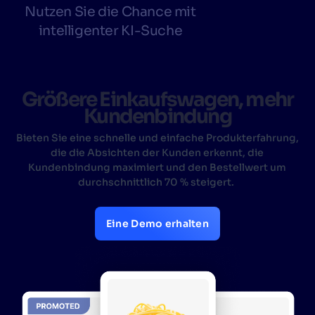
Nutzen Sie die Chance mit
intelligenter KI-Suche
Größere Einkaufswagen, mehr
Kundenbindung
Bieten Sie eine schnelle und einfache Produkterfahrung,
die die Absichten der Kunden erkennt, die
Kundenbindung maximiert und den Bestellwert um
durchschnittlich 70 % steigert.
Eine Demo erhalten