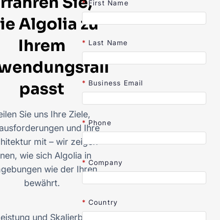
rfahren Sie,
*
First Name
ie Algolia zu
Ihrem
*
Last Name
wendungsfall
*
Business Email
passt
eilen Sie uns Ihre Ziele,
*
Phone
ausforderungen und Ihre
hitektur mit – wir zeigen
hnen, wie sich Algolia in
*
Company
gebungen wie der Ihren
bewährt.
*
Country
eistung und Skalierbarkeit