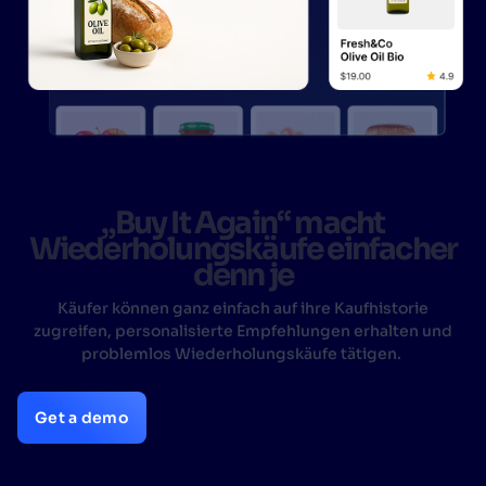
„Buy It Again“ macht
Wiederholungskäufe einfacher
denn je
Käufer können ganz einfach auf ihre Kaufhistorie
zugreifen, personalisierte Empfehlungen erhalten und
problemlos Wiederholungskäufe tätigen.
Get a demo