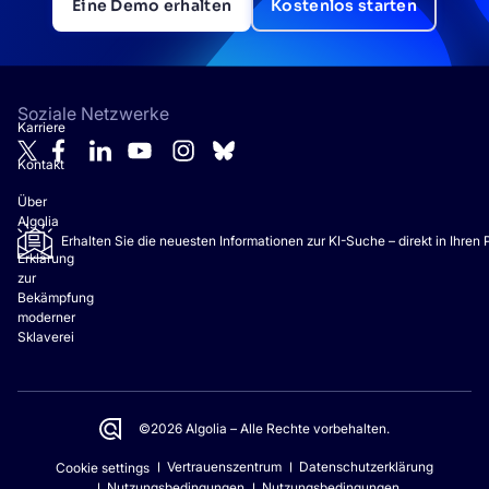
Eine Demo erhalten
Kostenlos starten
Soziale Netzwerke
Karriere
Kontakt
Über
Algolia
Erhalten Sie die neuesten Informationen zur KI-Suche – direkt in Ihren
Erklärung
zur
Bekämpfung
moderner
Sklaverei
©2026 Algolia – Alle Rechte vorbehalten.
Vertrauenszentrum
Datenschutzerklärung
Cookie settings
Nutzungsbedingungen
Nutzungsbedingungen