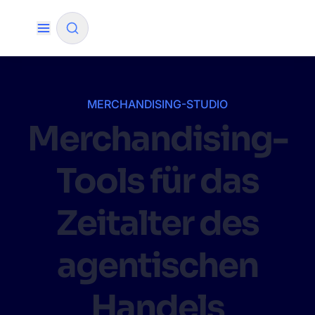
✨
KI-Modus
MERCHANDISING-STUDIO
Merchandising-
NACH QUELLE FILTERN
Tools für das
Wie wird Algolia unser Sucherlebnis und unsere
✨
Konversionsraten verbessern?
Zeitalter des
Wie integriere ich die Algolia-Suche in meine App?
✨
agentischen
Kann Algolia den Käufern helfen, Produkte schneller z
✨
finden und den Umsatz zu steigern?
Handels
Wird Algolia mit unserem Traffic und unserem
✨
Datenvolumen mitwachsen?