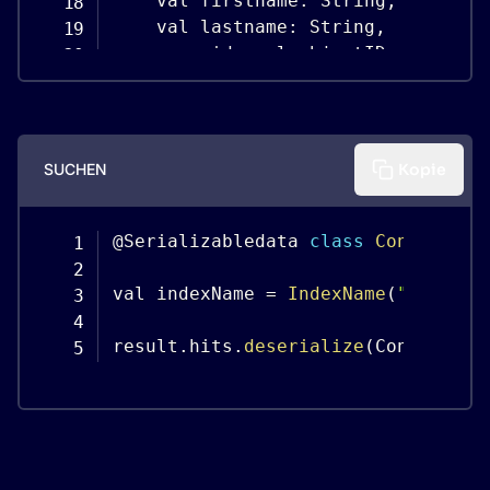
    val firstname
:
 String
,
    val lastname
:
 String
,
    override val objectID
:
)
:
 Indexable

val contacts 
=
listOf
(
Contact
(
SUCHEN
Kopie
index
.
replaceObjects
(
Kontakt
.
Seria
@Serializabledata 
class
Contact
(
  
val indexName 
=
IndexName
(
"contact
result
.
hits
.
deserialize
(
Contact
.
se