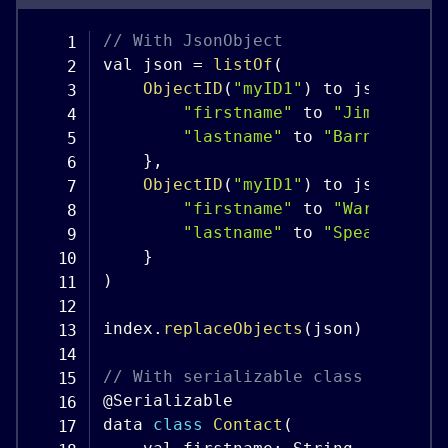
// With JsonObject

val json 
=
listOf
(
ObjectID
(
"myID1"
)
 to json 
{
"firstname"
 to 
"Jimmie"
"lastname"
 to 
"Barninger"
}
,
ObjectID
(
"myID1"
)
 to json 
{
"firstname"
 to 
"Warren"
"lastname"
 to 
"Speach"
}
)
index
.
replaceObjects
(
json
)
// With serializable class

@Serializable

data 
class
Contact
(