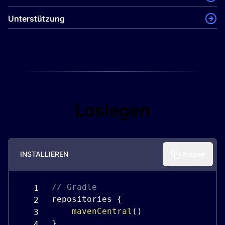
Unterstützung
Loslegen
INSTALLIEREN
Kopie
// Gradle

repositories 
{
mavenCentral
(
)
}