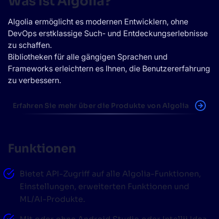
Was ist Algolia?
Wird Algolia mit unserem Traffic und unserem
✨
Datenvolumen mitwachsen?
Algolia ermöglicht es modernen Entwicklern, ohne
DevOps erstklassige Such- und Entdeckungserlebnisse
zu schaffen.
VORSCHLÄGE
Bibliotheken für alle gängigen Sprachen und
Frameworks erleichtern es Ihnen, die Benutzererfahrung
PRODUKTE & RESSOURCEN
zu verbessern.
Erfahren Sie mehr über die Produkte von Algolia
Funktionen
Bietet API-Zugriff auf alle Algolia-Funktionen,
Einstellungen, erweiterten Funktionen und
ML/AI-Produkte.