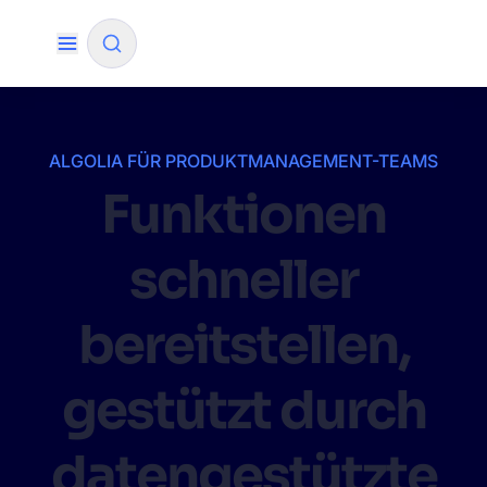
✨
KI-Modus
ALGOLIA FÜR PRODUKTMANAGEMENT-TEAMS
Funktionen
NACH QUELLE FILTERN
schneller
Wie wird Algolia unser Sucherlebnis und
✨
unsere Konversionsraten verbessern?
bereitstellen,
Wie integriere ich die Algolia-Suche in meine
✨
App?
gestützt durch
Kann Algolia den Käufern helfen, Produkte
✨
schneller zu finden und den Umsatz zu
datengestützte
steigern?