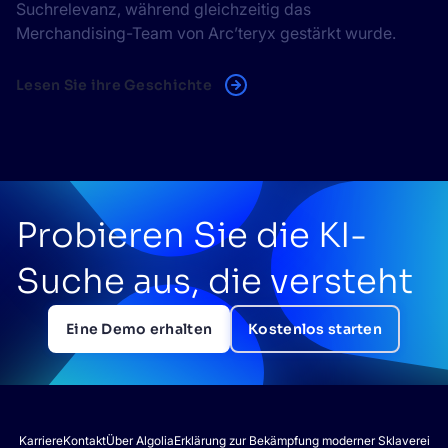
Suchrelevanz, während gleichzeitig das
Merchandising-Team von Arc’teryx gestärkt wurde.
Lesen Sie ihre Geschichte
Probieren Sie die KI-
Suche aus, die versteht
Eine Demo erhalten
Kostenlos starten
Karriere
Kontakt
Über Algolia
Erklärung zur Bekämpfung moderner Sklaverei