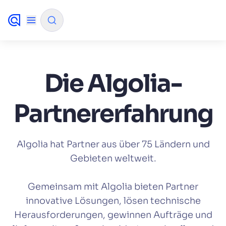
✨
KI-Modus
Die Algolia-
NACH QUELLE FILTERN
Partnererfahrung
Wie wird Algolia unser Sucherlebnis und unsere
✨
Algolia hat Partner aus über 75 Ländern und
Konversionsraten verbessern?
Gebieten weltweit.
Wie integriere ich die Algolia-Suche in meine App?
✨
Kann Algolia den Käufern helfen, Produkte schneller z
✨
Gemeinsam mit Algolia bieten Partner
finden und den Umsatz zu steigern?
innovative Lösungen, lösen technische
Wird Algolia mit unserem Traffic und unserem
✨
Herausforderungen, gewinnen Aufträge und
Datenvolumen mitwachsen?