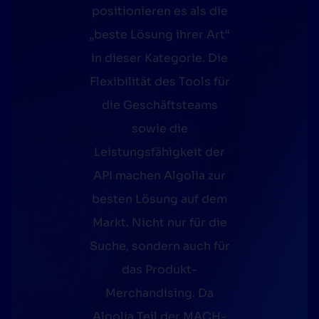
positionieren es als die
„beste Lösung ihrer Art“
in dieser Kategorie. Die
Flexibilität des Tools für
,
die Geschäftsteams
n
sowie die
r
Leistungsfähigkeit der
API machen Algolia zur
besten Lösung auf dem
Markt. Nicht nur für die
Suche, sondern auch für
f
das Produkt-
Merchandising. Da
e
Algolia Teil der MACH-
n