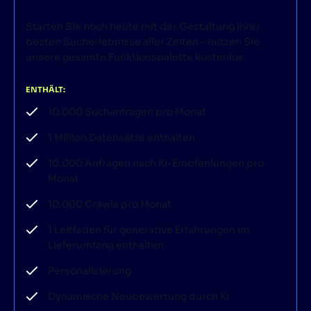
Starten Sie noch heute mit der Gestaltung Ihrer
besten Sucherlebnisse aller Zeiten – nutzen Sie
unsere gesamte Funktionspalette kostenlos.
ENTHÄLT:
10.000 Suchanfragen pro Monat
1 Million Datensätze enthalten
10.000 Anfragen nach KI-Empfehlungen pro
Monat
10.000 Crawls pro Monat
1 Leitfaden für generative Erfahrungen im
Lieferumfang enthalten
Personalisierung
Dynamische Neubewertung durch KI