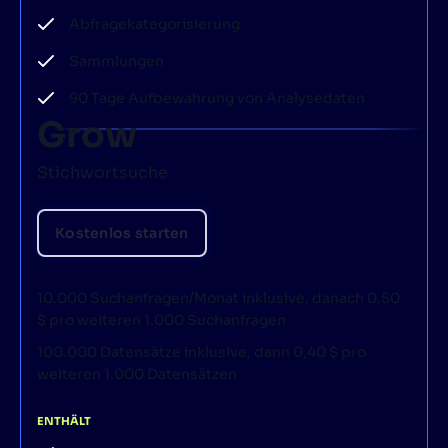
Abfragekategorisierung
Sammlungen
90 Tage Aufbewahrung von Analysedaten
Grow
Stichwortsuche
Kostenlos starten
10.000 Suchanfragen/Monat inklusive, danach 0,50
$ pro weiteren 1.000 Suchanfragen
100.000 Datensätze inklusive, dann 0,40 $ pro
weiteren 1.000 Datensätzen
ENTHÄLT