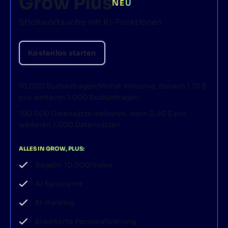
Grow Plus
NEU
Stichwortsuche mit KI-Funktionen
Kostenlos starten
10.000 Suchanfragen/Monat inklusive, danach 1,75 $
pro weiteren 1.000 Suchanfragen
100.000 Datensätze inklusive, dann 0,40 $ pro
weiteren 1.000 Datensätzen
ALLES IN GROW, PLUS:
Regeln: 10.000/Index
AI Synonyme
KI-Ranking
Erweiterte Personalisierung