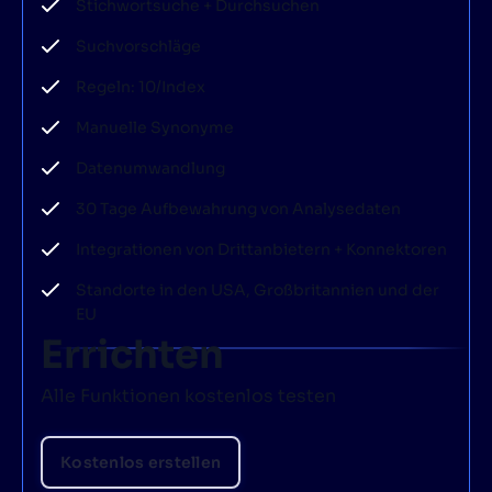
Stichwortsuche + Durchsuchen
Suchvorschläge
Regeln: 10/Index
Manuelle Synonyme
Datenumwandlung
30 Tage Aufbewahrung von Analysedaten
Integrationen von Drittanbietern + Konnektoren
Standorte in den USA, Großbritannien und der
EU
Errichten
Alle Funktionen kostenlos testen
Kostenlos erstellen