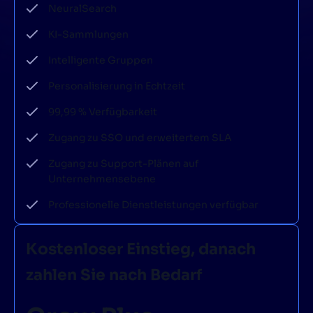
NeuralSearch
KI-Sammlungen
Intelligente Gruppen
Personalisierung in Echtzeit
99,99 % Verfügbarkeit
Zugang zu SSO und erweitertem SLA
Zugang zu Support-Plänen auf
Unternehmensebene
Professionelle Dienstleistungen verfügbar
Kostenloser Einstieg, danach
zahlen Sie nach Bedarf