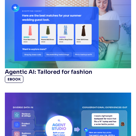
Wird Algolia mit unserem Traffic und unserem
✨
Datenvolumen mitwachsen?
VORSCHLÄGE
PRODUKTE & RESSOURCEN
Agentic AI: Tailored for fashion
EBOOK