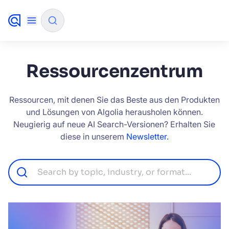
✨
KI-Modus
Ressourcenzentrum
NACH QUELLE FILTERN
Ressourcen, mit denen Sie das Beste aus den Produkten
und Lösungen von Algolia herausholen können.
Neugierig auf neue AI Search-Versionen? Erhalten Sie
Wie wird Algolia unser Sucherlebnis und
✨
diese in unserem
Newsletter.
unsere Konversionsraten verbessern?
Wie integriere ich die Algolia-Suche in meine
✨
App?
Kann Algolia den Käufern helfen, Produkte
✨
schneller zu finden und den Umsatz zu
steigern?