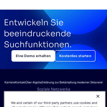
Entwickeln Sie
beeindruckende
Suchfunktionen.
Eine Demo erhalten
Kostenlos starten
Karriere
Kontakt
Über Algolia
Erklärung zur Bekämpfung moderner Sklaverei
Soziale Netzwerke
We and certain of our third-party partners use cookies and