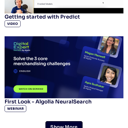
Getting started with Predict
VIDEO
First Look - Algolia NeuralSearch
WEBINAR
Show More