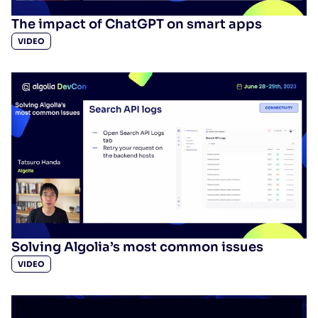
The impact of ChatGPT on smart apps
VIDEO
Solving Algolia’s most common issues
VIDEO