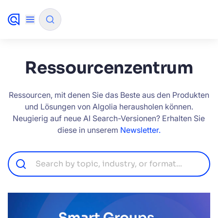
✨
KI-Modus
Ressourcenzentrum
NACH QUELLE FILTERN
Ressourcen, mit denen Sie das Beste aus den Produkten
und Lösungen von Algolia herausholen können.
Neugierig auf neue AI Search-Versionen? Erhalten Sie
Wie wird Algolia unser Sucherlebnis und
✨
diese in unserem
Newsletter.
unsere Konversionsraten verbessern?
Wie integriere ich die Algolia-Suche in meine
✨
App?
Kann Algolia den Käufern helfen, Produkte
✨
schneller zu finden und den Umsatz zu
steigern?