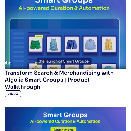
Wird Algolia mit unserem Traffic und unserem
✨
Datenvolumen mitwachsen?
VORSCHLÄGE
PRODUKTE & RESSOURCEN
Transform Search & Merchandising with
Algolia Smart Groups | Product
Walkthrough
VIDEO