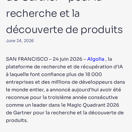
Algolia pourra-t-il évoluer en fonction de notre
✨
trafic et du volume de nos données ?
recherche et la
découverte de produits
SUGGESTIONS
June 24, 2026
PRODUITS ET RESSOURCES
SAN FRANCISCO – 24 juin 2026 –
Algolia
, la
plateforme de recherche et de récupération d'IA
à laquelle font confiance plus de 18 000
entreprises et des millions de développeurs dans
le monde entier, a annoncé aujourd'hui avoir été
reconnue pour la troisième année consécutive
comme un leader dans le Magic Quadrant 2026
de Gartner pour la recherche et la découverte de
produits.