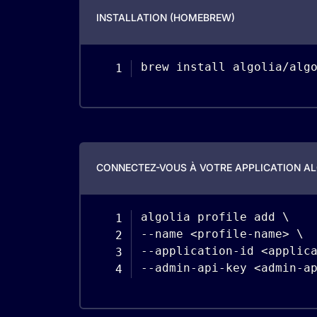
INSTALLATION (HOMEBREW)
brew install algolia
/
alg
CONNECTEZ-VOUS À VOTRE APPLICATION AL
--
name 
<
profile
-
name
>
--
application
-
id 
<
applic
--
admin
-
api
-
key 
<
admin
-
a