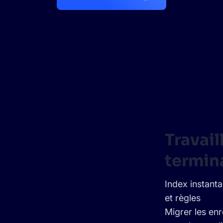
ITS ET RESSOURCES
Travail
termin
Index instant
et règles
Migrer les enr