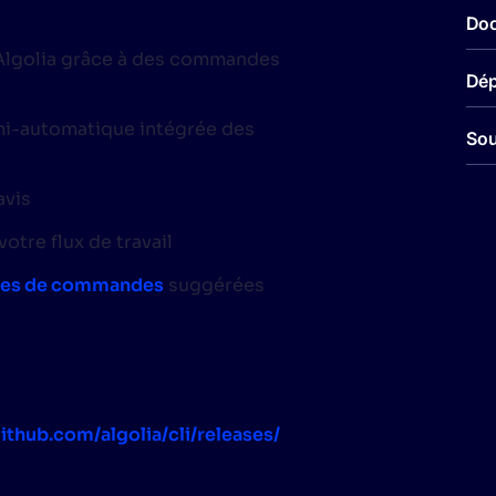
Do
d'Algolia grâce à des commandes
Dép
emi-automatique intégrée des
Sou
avis
tre flux de travail
tes de commandes
suggérées
github.com/algolia/cli/releases/