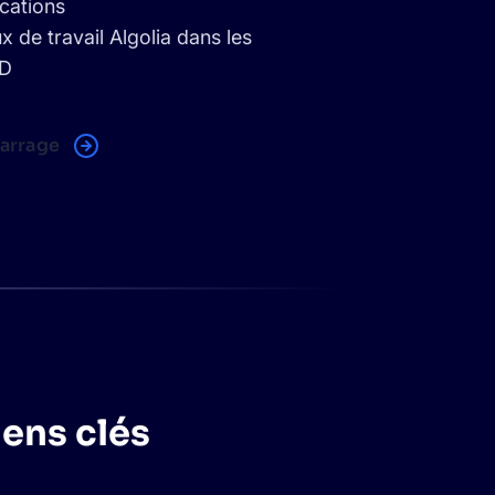
ications
ux de travail Algolia dans les
CD
arrage
iens clés