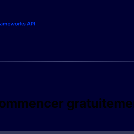
rameworks
API
ommencer gratuiteme