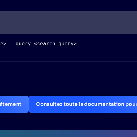
me
>
--
query 
<
search
-
query
>
itement
Consultez toute la documentation pou