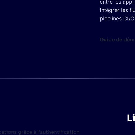
entre les appl
Intégrer les fl
pipelines CI/
Guide de dém
L
ations grâce à l'authentification