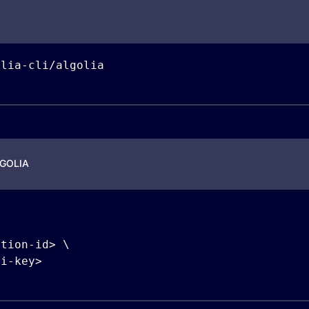
olia
-
cli
/
algolia
GOLIA
ation
-
id
>
pi
-
key
>