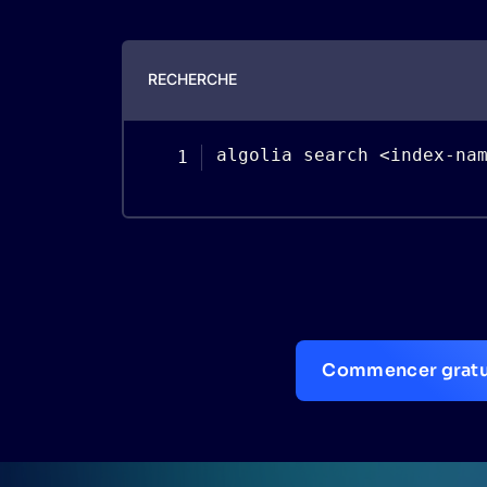
RECHERCHE
algolia search 
<
index
-
na
Commencer gratu