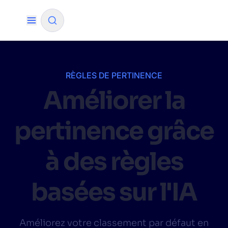
✨
Mode IA
RÈGLES DE PERTINENCE
Améliorer la
FILTRER PAR SOURCE
pertinence grâce
Comment Algolia va-t-il améliorer notre
✨
expérience de recherche et nos conversions ?
à des règles
Comment intégrer la recherche Algolia à mon
✨
application ?
basées sur l'IA
Algolia peut-elle aider les acheteurs à trouver
✨
des produits plus rapidement et à augmenter
les ventes ?
Améliorez votre classement par défaut en