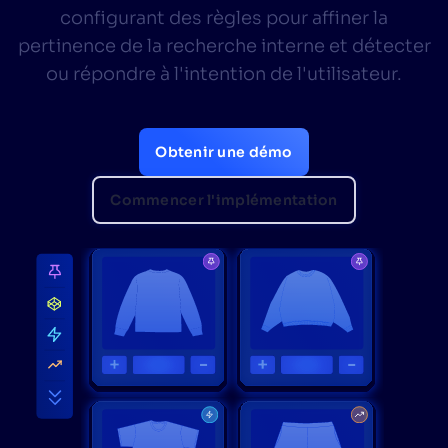
Algolia pourra-t-il évoluer en fonction de notre
✨
configurant des règles pour affiner la
trafic et du volume de nos données ?
pertinence de la recherche interne et détecter
ou répondre à l'intention de l'utilisateur.
SUGGESTIONS
Obtenir une démo
PRODUITS ET RESSOURCES
Commencer l'implémentation