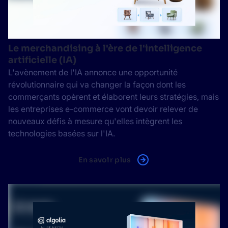
Le merchandising à l'ère de l'intelligence
artificielle (IA)
L'avènement de l'IA annonce une opportunité
révolutionnaire qui va changer la façon dont les
commerçants opèrent et élaborent leurs stratégies, mais
les entreprises e-commerce vont devoir relever de
nouveaux défis à mesure qu'elles intègrent les
technologies basées sur l'IA.
En savoir plus