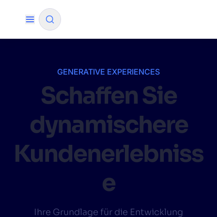
✨
AI mode
GENERATIVE EXPERIENCES
Schaffen Sie
FILTER BY SOURCE
dynamischere
How will Algolia improve our search
✨
experience and conversions?
Kundenerlebniss
How do I integrate Algolia search into my app?
✨
e
Can Algolia help shoppers find products faster
✨
and increase sales?
Will Algolia scale with our traffic and data size?
✨
Ihre Grundlage für die Entwicklung