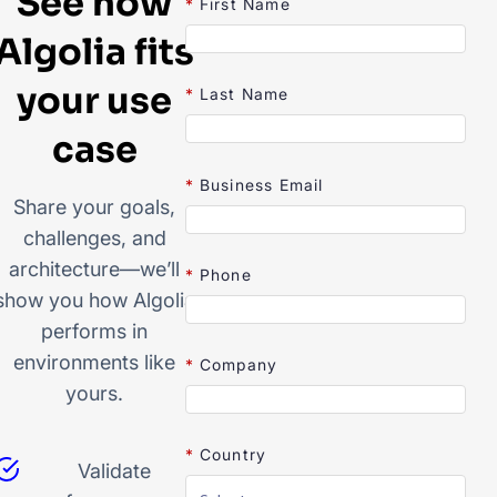
See how
*
First Name
Algolia fits
your use
*
Last Name
case
*
Business Email
Share your goals,
challenges, and
architecture—we’ll
*
Phone
show you how Algolia
performs in
environments like
*
Company
yours.
*
Country
Validate