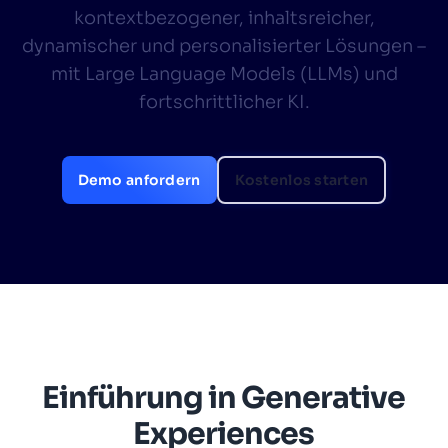
kontextbezogener, inhaltsreicher,
SUGGESTIONS
dynamischer und personalisierter Lösungen –
mit Large Language Models (LLMs) und
fortschrittlicher KI.
PRODUCTS & RESOURCES
Demo anfordern
Kostenlos starten
Einführung in Generative
Experiences