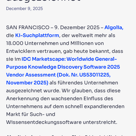
Wird Algolia mit unserem Traffic und unserem
✨
December 9, 2025
Datenvolumen mitwachsen?
SAN FRANCISCO – 9. Dezember 2025 –
Algolia,
VORSCHLÄGE
die
KI-Suchplattform
, der weltweit mehr als
18.000 Unternehmen und Millionen von
PRODUKTE & RESSOURCEN
Entwicklern vertrauen, gab heute bekannt, dass
sie im
IDC Marketscape: Worldwide General-
Purpose Knowledge Discovery Software 2025
Vendor Assessment (Dok. Nr. US53011225,
November 2025)
als führendes Unternehmen
ausgezeichnet wurde. Wir glauben, dass diese
Anerkennung den wachsenden Einfluss des
Unternehmens auf dem schnell expandierenden
Markt für Such- und
Wissensentdeckungssoftware unterstreicht.