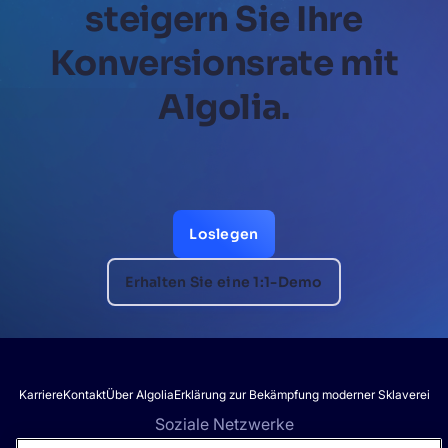
steigern Sie Ihre
Konversionsrate mit
Algolia.
Loslegen
Erhalten Sie eine 1:1-Demo
Karriere
Kontakt
Über Algolia
Erklärung zur Bekämpfung moderner Sklaverei
Soziale Netzwerke