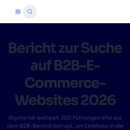
✨
KI-Modus
Bericht zur Suche
NACH QUELLE FILTERN
auf B2B-E-
Wie wird Algolia unser Sucherlebnis und
Commerce-
✨
unsere Konversionsraten verbessern?
Wie integriere ich die Algolia-Suche in meine
✨
Websites 2026
App?
Kann Algolia den Käufern helfen, Produkte
✨
schneller zu finden und den Umsatz zu
Algolia hat weltweit 300 Führungskräfte aus
steigern?
dem B2B-Bereich befragt, um Einblicke in die