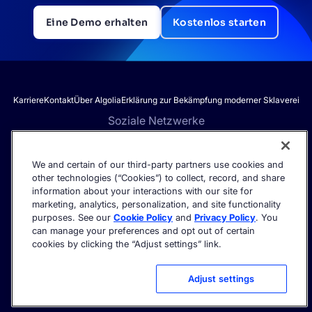
Eine Demo erhalten
Kostenlos starten
Karriere
Kontakt
Über Algolia
Erklärung zur Bekämpfung moderner Sklaverei
Soziale Netzwerke
We and certain of our third-party partners use cookies and
other technologies (“Cookies”) to collect, record, and share
Erhalten Sie die neuesten Informationen zur KI-Suche – direkt in
information about your interactions with our site for
Ihren Posteingang.
marketing, analytics, personalization, and site functionality
purposes. See our
Cookie Policy
and
Privacy Policy
. You
can manage your preferences and opt out of certain
cookies by clicking the “Adjust settings” link.
©2026 Algolia – Alle Rechte vorbehalten.
Vertrauenszentrum
Datenschutzerklärung
Cookie settings
Adjust settings
Nutzungsbedingungen
Nutzungsbedingungen