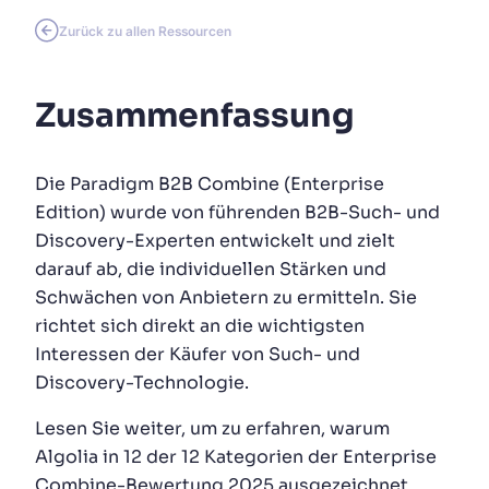
Wird Algolia mit unserem Traffic und unserem
✨
Zurück zu allen Ressourcen
Datenvolumen mitwachsen?
Zusammenfassung
VORSCHLÄGE
PRODUKTE & RESSOURCEN
Die Paradigm B2B Combine (Enterprise
Edition) wurde von führenden B2B-Such- und
Discovery-Experten entwickelt und zielt
darauf ab, die individuellen Stärken und
Schwächen von Anbietern zu ermitteln. Sie
richtet sich direkt an die wichtigsten
Interessen der Käufer von Such- und
Discovery-Technologie.
Lesen Sie weiter, um zu erfahren, warum
Algolia in 12 der 12 Kategorien der Enterprise
Combine-Bewertung 2025 ausgezeichnet