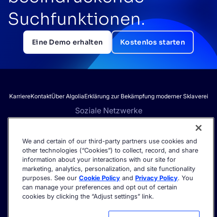
Suchfunktionen.
Eine Demo erhalten
Kostenlos starten
Karriere
Kontakt
Über Algolia
Erklärung zur Bekämpfung moderner Sklaverei
Soziale Netzwerke
We and certain of our third-party partners use cookies and
other technologies (“Cookies”) to collect, record, and share
Erhalten Sie die neuesten Informationen zur KI-Suche – direkt in
information about your interactions with our site for
Ihren Posteingang.
marketing, analytics, personalization, and site functionality
purposes. See our
Cookie Policy
and
Privacy Policy
. You
can manage your preferences and opt out of certain
cookies by clicking the “Adjust settings” link.
©2026 Algolia – Alle Rechte vorbehalten.