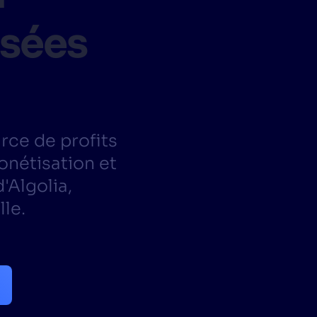
asées
ITS ET RESSOURCES
rce de profits
onétisation et
'Algolia,
lle.