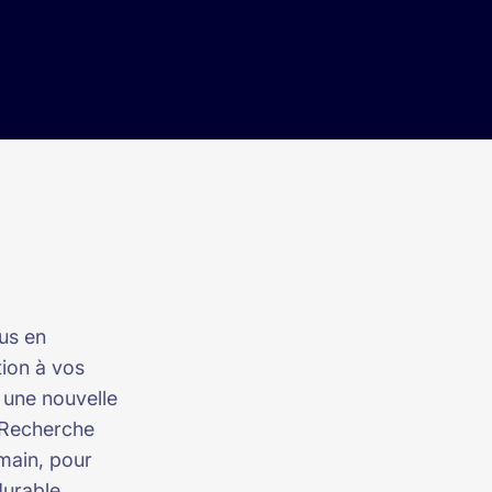
us en
ion à vos
n une nouvelle
a Recherche
 main, pour
durable.