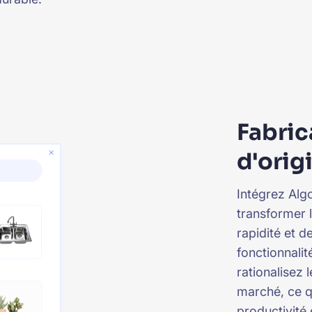
Fabri
d'orig
Intégrez Algo
transformer 
rapidité et d
fonctionnalit
rationalisez 
marché, ce q
productivité