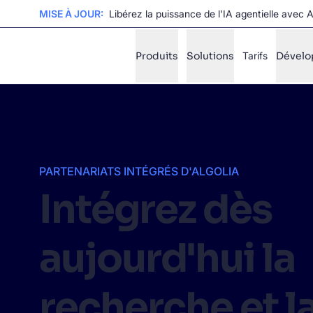
MISE À JOUR:
Libérez la puissance de l'IA agentielle avec 
Produits
Solutions
Tarifs
Dévelo
✨
Mode IA
FILTRER PAR SOURCE
Co
✨
PARTENARIATS INTÉGRÉS D'ALGOLIA
Intégrez dès
Co
✨
Al
✨
?
aujourd'hui la
Al
✨
recherche et l
SUGGE