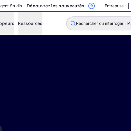
Agent Studio
Découvrez les nouveautés
Entreprise
ppeurs
Ressources
Rechercher ou interroger l'IA
mment Algolia va-t-il améliorer notre expérience de recherche 
mment intégrer la recherche Algolia à mon application ?
golia peut-elle aider les acheteurs à trouver des produits plus 
golia pourra-t-il évoluer en fonction de notre trafic et du volum
a
STIONS