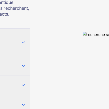
ntique
ls recherchent,
acts.