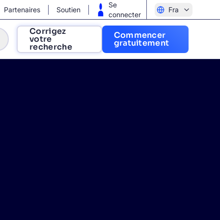
Se
Partenaires
Soutien
Fra
connecter
Corrigez
Commencer
votre
gratuitement
recherche
et nos conversions ?
rapidement et à augmenter les ventes
e de nos données ?